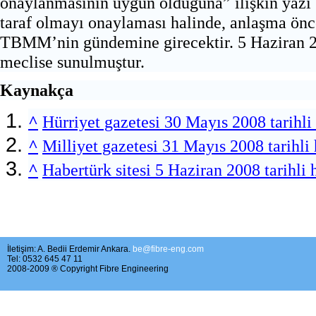
onaylanmasının uygun olduğuna” ilişkin yazı g
taraf olmayı onaylaması halinde, anlaşma ön
TBMM’nin gündemine girecektir.
5 Haziran 2
meclise sunulmuştur.
Kaynakça
^
Hürriyet gazetesi 30 Mayıs 2008 tarihli
^
Milliyet gazetesi 31 Mayıs 2008 tarihli 
^
Habertürk sitesi 5 Haziran 2008 tarihli 
İletişim: A. Bedii Erdemir Ankara.
be@fibre-eng.com
Tel: 0532 645 47 11
2008-2009 ® Copyright Fibre Engineering