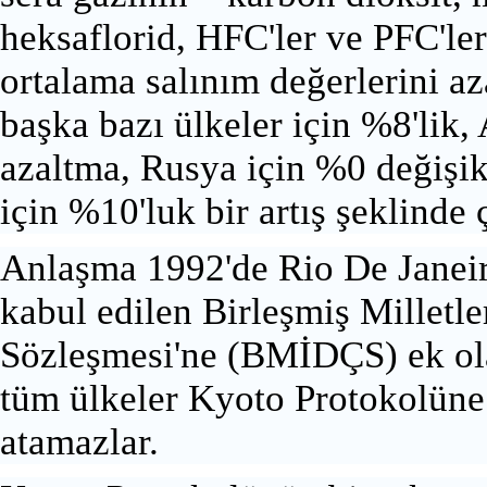
heksaflorid,
HFC'ler ve
PFC'ler
ortalama salınım değerlerini az
başka bazı ülkeler için %8'lik,
azaltma,
Rusya
için %0 değişik
için %10'luk bir artış şeklinde 
Anlaşma 1992'de
Rio De Janei
kabul edilen Birleşmiş Milletle
Sözleşmesi'ne (BMİDÇS) ek ol
tüm ülkeler Kyoto Protokolüne 
atamazlar.