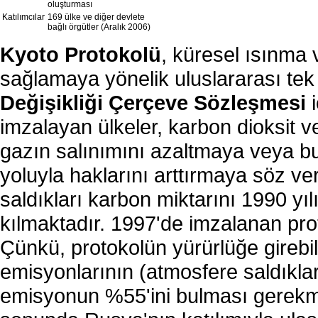
oluşturması
Katılımcılar
169 ülke ve diğer devlete
bağlı örgütler (Aralık 2006)
Kyoto Protokolü
, küresel ısınma 
sağlamaya yönelik uluslararası te
Değişikliği Çerçeve Sözleşmesi
i
imzalayan ülkeler, karbon dioksit v
gazın salınımını azaltmaya veya bu
yoluyla haklarını arttırmaya söz ver
saldıkları karbon miktarını 1990 yı
kılmaktadır. 1997'de imzalanan proto
Çünkü, protokolün yürürlüğe girebil
emisyonlarının (atmosfere saldıkla
emisyonun %55'ini bulması gerekme