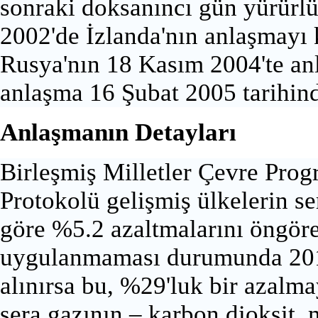
sonraki doksanıncı gün yürürlü
2002'de İzlanda'nın anlaşmayı k
Rusya'nın 18 Kasım 2004'te an
anlaşma 16 Şubat 2005 tarihind
Anlaşmanın Detayları
Birleşmiş Milletler Çevre Prog
Protokolü gelişmiş ülkelerin se
göre %5.2 azaltmalarını öngöre
uygulanmaması durumunda 2010 
alınırsa bu, %29'luk bir azalma
sera gazının –
karbon dioksit
,