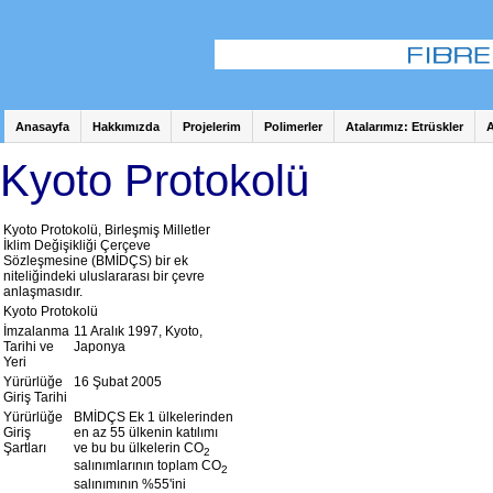
Anasayfa
Hakkımızda
Projelerim
Polimerler
Atalarımız: Etrüskler
A
Kyoto Protokolü
Kyoto Protokolü, Birleşmiş Milletler
İklim Değişikliği Çerçeve
Sözleşmesine (BMİDÇS) bir ek
niteliğindeki uluslararası bir çevre
anlaşmasıdır.
Kyoto Protokolü
İmzalanma
11 Aralık 1997, Kyoto,
Tarihi ve
Japonya
Yeri
Yürürlüğe
16 Şubat 2005
Giriş Tarihi
Yürürlüğe
BMİDÇS Ek 1 ülkelerinden
Giriş
en az 55 ülkenin katılımı
Şartları
ve bu bu ülkelerin CO
2
salınımlarının toplam CO
2
salınımının %55'ini