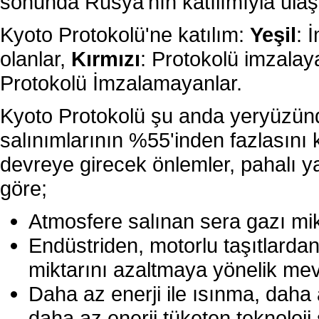
sonunda Rusya'nın katılımıyla ulaşıl
Kyoto Protokolü'ne katılım:
Yeşil
: 
olanlar,
Kırmızı
: Protokolü imzalay
Protokolü İmzalamayanlar.
Kyoto Protokolü şu anda yeryüzünd
salınımlarının %55'inden fazlasını
devreye girecek önlemler, pahalı y
göre;
Atmosfere salınan sera gazı mik
Endüstriden, motorlu taşıtlarda
miktarını azaltmaya yönelik me
Daha az enerji ile ısınma, daha 
daha az enerji tüketen teknoloji